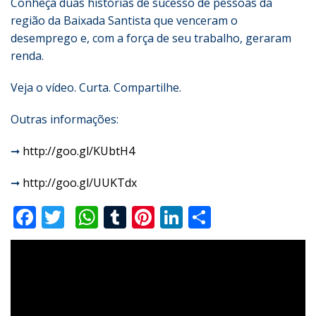
Conheça duas histórias de sucesso de pessoas da
região da Baixada Santista que venceram o
desemprego e, com a força de seu trabalho, geraram
renda.
Veja o vídeo. Curta. Compartilhe.
Outras informações:
➞
http://goo.gl/KUbtH4
➞
http://goo.gl/UUKTdx
Facebook
Twitter
WhatsApp
Tumblr
Pinterest
LinkedIn
Compartilha