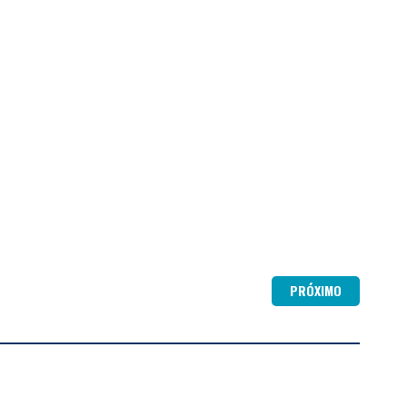
In
mpartilhar
PRÓXIMO