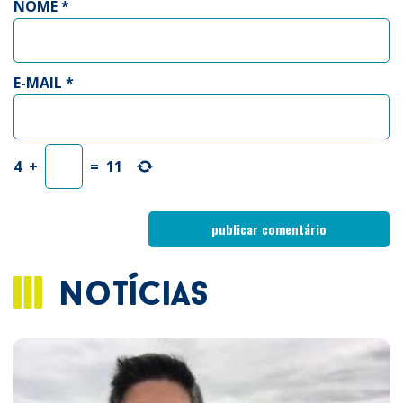
NOME
*
E-MAIL
*
4
+
=
11
notícias