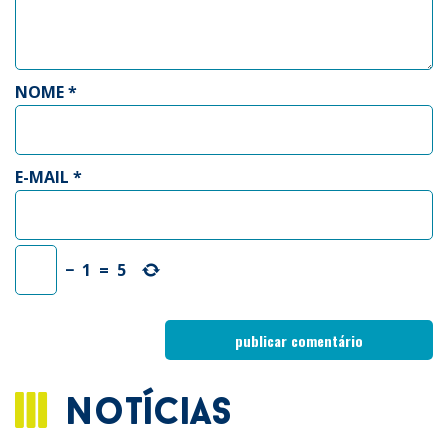
NOME
*
E-MAIL
*
−
1
=
5
notícias