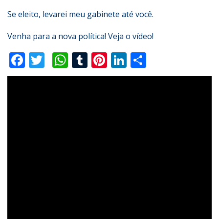
Se eleito, levarei meu gabinete até você.
Venha para a nova política! Veja o vídeo!
Facebook
Twitter
WhatsApp
Tumblr
Pinterest
LinkedIn
Compartilha